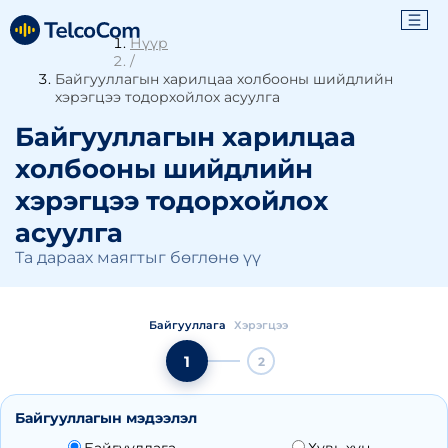
Нүүр
/
Байгууллагын харилцаа холбооны шийдлийн
хэрэгцээ тодорхойлох асуулга
Байгууллагын харилцаа
холбооны шийдлийн
хэрэгцээ тодорхойлох
асуулга
Та дараах маягтыг бөглөнө үү
Байгууллага
Хэрэгцээ
1
2
Байгууллагын мэдээлэл