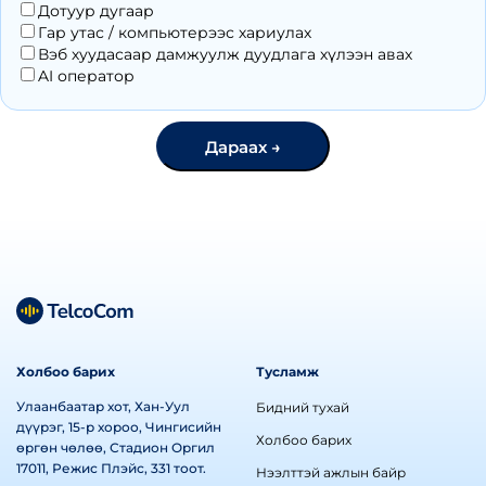
Дотуур дугаар
Гар утас / компьютерээс хариулах
Вэб хуудасаар дамжуулж дуудлага хүлээн авах
AI оператор
Дараах →
Холбоо барих
Тусламж
Улаанбаатар хот, Хан-Уул
Бидний тухай
дүүрэг, 15-р хороо, Чингисийн
Холбоо барих
өргөн чөлөө, Стадион Оргил
17011, Режис Плэйс, 331 тоот.
Нээлттэй ажлын байр