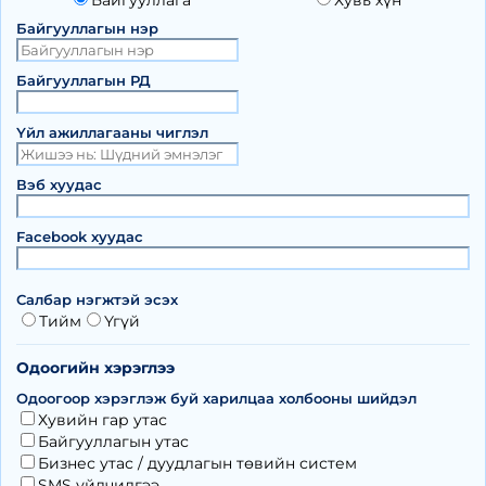
Байгууллага
Хувь хүн
Байгууллагын нэр
Байгууллагын РД
Үйл ажиллагааны чиглэл
Вэб хуудас
Facebook хуудас
Салбар нэгжтэй эсэх
Тийм
Үгүй
Одоогийн хэрэглээ
Одоогоор хэрэглэж буй харилцаа холбооны шийдэл
Хувийн гар утас
Байгууллагын утас
Бизнес утас / дуудлагын төвийн систем
SMS үйлчилгээ