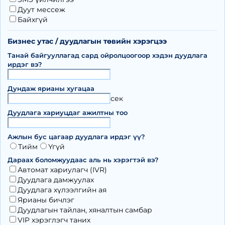
Дуут мессеж
Байхгүй
Бизнес утас / дуудлагын төвийн хэрэгцээ
Танай байгууллагад сард ойролцоогоор хэдэн дуудлага
ирдэг вэ?
Дундаж ярианы хугацаа
сек
Дуудлага хариуцдаг ажилтны тоо
Ажлын бус цагаар дуудлага ирдэг үү?
Тийм
Үгүй
Дараах боломжуудаас аль нь хэрэгтэй вэ?
Автомат хариулагч (IVR)
Дуудлага дамжуулах
Дуудлага хүлээлгийн ая
Ярианы бичлэг
Дуудлагын тайлан, хяналтын самбар
VIP хэрэглэгч таних