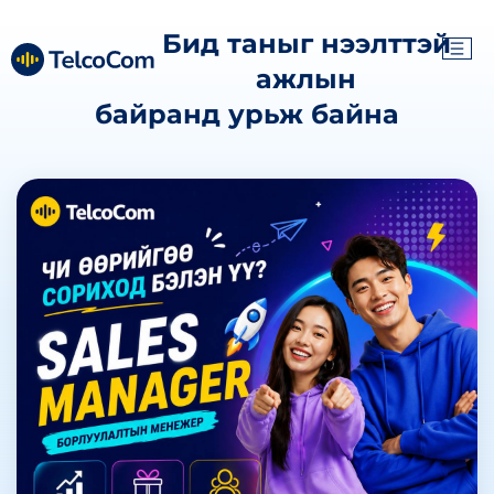
Бид таныг нээлттэй
ажлын
байранд урьж байна