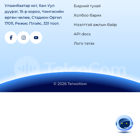
Улаанбаатар хот, Хан-Уул
Бидний тухай
дүүрэг, 15-р хороо, Чингисийн
Холбоо барих
өргөн чөлөө, Стадион Оргил
17011, Режис Плэйс, 331 тоот.
Нээлттэй ажлын байр
API docs
Лого татах
©
2026
ТелкоКом